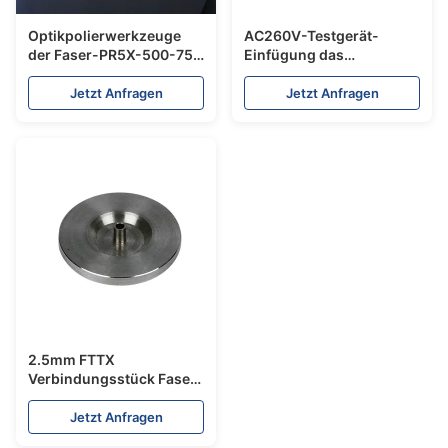
Optikpolierwerkzeuge
AC260V-Testgerät-
der Faser-PR5X-500-75
Einfügung das
polieren
Rückflussdämpfungs-
Gummiauflagen-
Prüfvorrichtungs-Faser-
Jetzt Anfragen
Jetzt Anfragen
Druckfestigkeit 127mm
Verbindungskabel, das
Maschine herstellt
2.5mm FTTX
Verbindungsstück Faser-
Optik- Polier-Puck
Polishing Disc Fors
Jetzt Anfragen
SC/FC/UPC