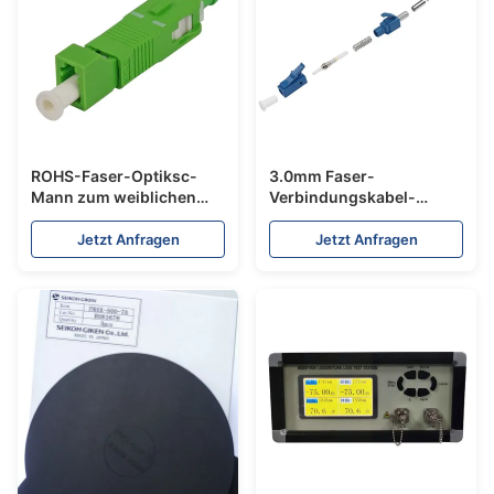
ROHS-Faser-Optiksc-
3.0mm Faser-
Mann zum weiblichen
Verbindungskabel-
Adapter-Koppler Lc für
Verbindungsstücke SX
Datenübertragung
Befolgung Inspektion Lc
Jetzt Anfragen
Jetzt Anfragen
Upc ROHS