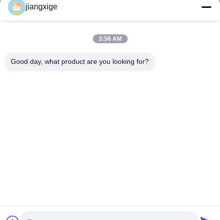
jiangxige
Über Uns
Werksbesichtigung
3:56 AM
Qualitätskontrolle
Good day, what product are you looking for?
Kontakt Mit Uns
Neuigkeiten
Rechtssachen
Blog
Follow Us
©2021- Shenzhen Chuanglixun Optoelectronic Equipment Co., Ltd.. Alle