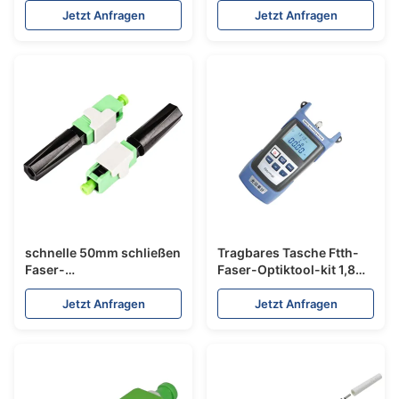
pneumatische
Maschinenstirnfläche
Jetzt Anfragen
Jetzt Anfragen
Terminalbördelmaschine
Reiben
der Faser-50/60Hz
schnelle 50mm schließen
Tragbares Tasche Ftth-
Faser-
Faser-Optiktool-kit 1,8
Verbindungsstücke,
Kilogramm, sicherer
Schnellverbinder Sc APC
optischer Stromzähler
Jetzt Anfragen
Jetzt Anfragen
für FTTH-Tropfen-
mit Laser
Bogen-Kabel an