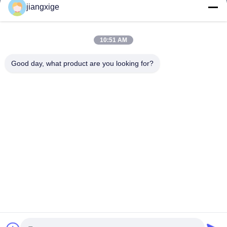
jiangxige
Über Uns
Werksbesichtigung
10:51 AM
Qualitätskontrolle
Good day, what product are you looking for?
Kontakt Mit Uns
Neuigkeiten
Rechtssachen
Blog
Follow Us
©2021- Shenzhen Chuanglixun Optoelectronic Equipment Co., Ltd.. Alle