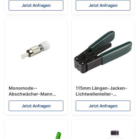
Millimeter 50/125 für
Faser-zum Optik-
Jetzt Anfragen
Jetzt Anfragen
Schalttafeln
Verbindungskabel-9/125
Monomode--
115mm Längen-Jacken-
Abschwächer-Mann
Lichtwellenleiter-
CATV 3db zur weiblichen
Werkzeug-Zangen-
Abschwächer-hohen
Puffer Ftth-
Jetzt Anfragen
Jetzt Anfragen
Leistung UPC FC
Transceiverkabel-
Arbeitswalze