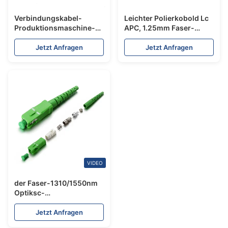
Verbindungskabel-
Leichter Polierkobold Lc
Produktionsmaschine-
APC, 1.25mm Faser-
Lichtleiterkabel-
Polierscheibe
Verbindungsstück-
Jetzt Anfragen
Jetzt Anfragen
Prüfvorrichtung DC24V
der Faser-0.5s
VIDEO
der Faser-1310/1550nm
Optiksc-
Simplexverbindungsstück
verbindungsstück-Kit
Jetzt Anfragen
Strong Compatibility-PBT