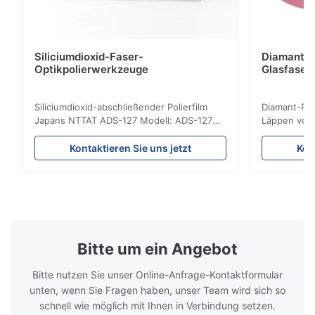
Siliciumdioxid-Faser-
Diamant-P
Optikpolierwerkzeuge
Glasfaser
Siliciumdioxid-abschließender Polierfilm
Diamant-Poli
Japans NTTAT ADS-127 Modell: ADS-127
Läppen von 
Ursprungsort: Japan Schnelles Detail
Eigenschaft
●Gleichmäßig-gesprühte Partikel auf
Polierpapier
Kontaktieren Sie uns jetzt
Kon
überzogener Oberfläche ●Gute Intensität
von Schleifp
u. flexility, passend für das Polieren auf
Flexibilität
verschiedenen Facetten ●Passend für das
Stabile Prod
Polieren mit trockenem, ...
in den Char
Bitte um ein Angebot
Bitte nutzen Sie unser Online-Anfrage-Kontaktformular
unten, wenn Sie Fragen haben, unser Team wird sich so
schnell wie möglich mit Ihnen in Verbindung setzen.