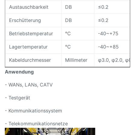
Austauschbarkeit
DB
≤0.2
Erschütterung
DB
≤0.2
Betriebstemperatur
℃
-40~+75
Lagertemperatur
℃
-40~+85
Kabeldurchmesser
Millimeter
φ3.0, φ2.0, φ0.
Anwendung
- WANs, LANs, CATV
- Testgerät
- Kommunikationssystem
- Telekommunikationsnetze