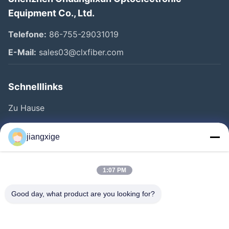
Equipment Co., Ltd.
Telefone:
86-755-29031019
E-Mail:
sales03@clxfiber.com
Schnelllinks
Zu Hause
Produkte
jiangxige
Über Uns
Werksbesichtigung
1:07 PM
Qualitätskontrolle
Good day, what product are you looking for?
Kontakt Mit Uns
Neuigkeiten