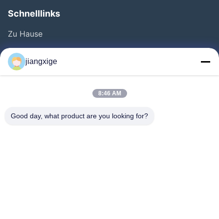
Schnelllinks
Zu Hause
Produkte
jiangxige
Über Uns
Werksbesichtigung
8:46 AM
Qualitätskontrolle
Good day, what product are you looking for?
Kontakt Mit Uns
Neuigkeiten
Rechtssachen
Blog
Follow Us