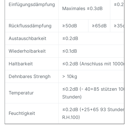
Einfügungsdämpfung
≤0.25
Maximales ≤0.3dB
Rückflussdämpfung
≥50dB
≥65dB
≥35dB
Austauschbarkeit
≤0.2dB
Wiederholbarkeit
≤0.1dB
Haltbarkeit
≤0.2dB (Anschluss mit 1000ma
Dehnbares Strengh
> 10kg
≤0.2dB (- 40+85 stützen 100
Temperatur
Stunden)
≤0.2dB (+25+65 93 Stunden
Feuchtigkeit
R.H.100)