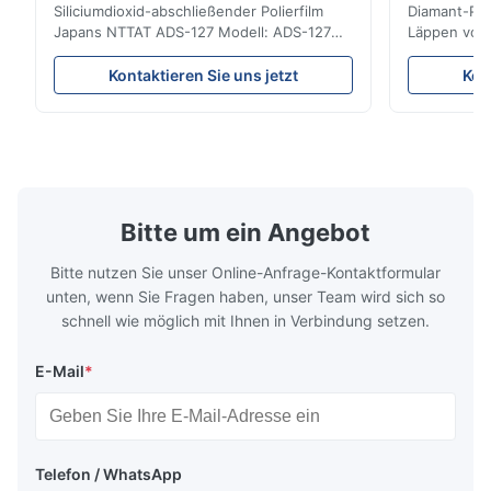
Siliciumdioxid-abschließender Polierfilm
Diamant-Poli
Japans NTTAT ADS-127 Modell: ADS-127
Läppen von 
Ursprungsort: Japan Schnelles Detail
Eigenschaft
●Gleichmäßig-gesprühte Partikel auf
Polierpapier
Kontaktieren Sie uns jetzt
Kon
überzogener Oberfläche ●Gute Intensität
von Schleifp
u. flexility, passend für das Polieren auf
Flexibilität
verschiedenen Facetten ●Passend für das
Stabile Prod
Polieren mit trockenem, ...
in den Char
Bitte um ein Angebot
Bitte nutzen Sie unser Online-Anfrage-Kontaktformular
unten, wenn Sie Fragen haben, unser Team wird sich so
schnell wie möglich mit Ihnen in Verbindung setzen.
E-Mail
*
Telefon / WhatsApp