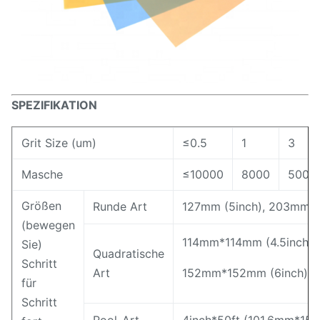
SPEZIFIKATION
Grit Size (um)
≤0.5
1
3
Masche
≤10000
8000
5000
Größen
Runde Art
127mm (5inch), 203mm (
(bewegen
114mm*114mm (4.5inch),
Sie)
Quadratische
Schritt
Art
152mm*152mm (6inch), 
für
Schritt