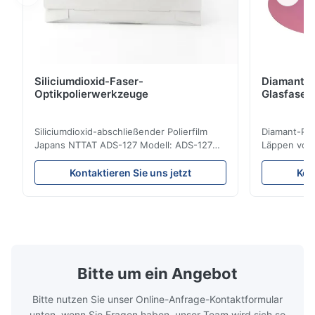
Siliciumdioxid-Faser-
Diamant-P
Optikpolierwerkzeuge
Glasfaser
Siliciumdioxid-abschließender Polierfilm
Diamant-Poli
Japans NTTAT ADS-127 Modell: ADS-127
Läppen von 
Ursprungsort: Japan Schnelles Detail
Eigenschaft
●Gleichmäßig-gesprühte Partikel auf
Polierpapier
Kontaktieren Sie uns jetzt
Kon
überzogener Oberfläche ●Gute Intensität
von Schleifp
u. flexility, passend für das Polieren auf
Flexibilität
verschiedenen Facetten ●Passend für das
Stabile Prod
Polieren mit trockenem, ...
in den Char
Bitte um ein Angebot
Bitte nutzen Sie unser Online-Anfrage-Kontaktformular
unten, wenn Sie Fragen haben, unser Team wird sich so