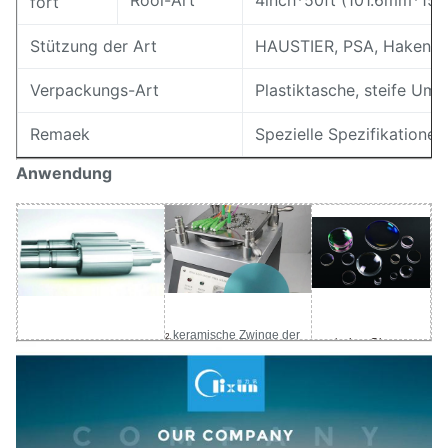
Rool-Art
4inch*50ft (101.6mm*15m
fort
Stützung der Art
HAUSTIER, PSA, Haken un
Verpackungs-Art
Plastiktasche, steife Ums
Remaek
Spezielle Spezifikatione
Anwendung
keramische Zwinge der
2.
optisches Glas
3.
Rolle
1.
Faser