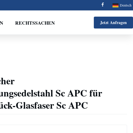
Deutsch
EN
RECHTSSACHEN
Jetzt Anfragen
cher
ungsedelstahl Sc APC für
ück-Glasfaser Sc APC