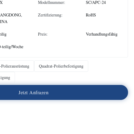
X
Modellnummer:
SC/APC-24
ANGDONG,
Zertifizierung:
RoHS
INA
eilig
Preis:
Verhandlungsfähig
-teilig/Woche
-Polierausrüstung
Quadrat-Polierbefestigung
tigung
J
e
t
z
t
A
n
f
r
a
g
e
n