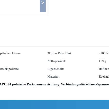
>
ptischen Fasern
3D, das Rate führt:
>100%
Nettogewicht:
1.2kg
stück polierte
Eigenschaft:
Haltbare
Material:
Edelsta
 APC
24 polnische Portspannvorrichtung
Verbindungsstück-Faser-Spannv
,
,