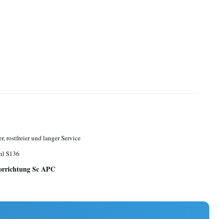
r, rostfreier und langer Service
hl S136
orrichtung Sc APC