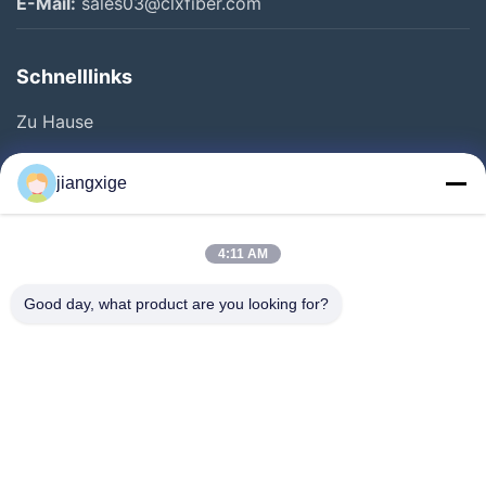
E-Mail:
sales03@clxfiber.com
Schnelllinks
Zu Hause
Produkte
jiangxige
Über Uns
Werksbesichtigung
4:11 AM
Qualitätskontrolle
Good day, what product are you looking for?
Kontakt Mit Uns
Neuigkeiten
Rechtssachen
Blog