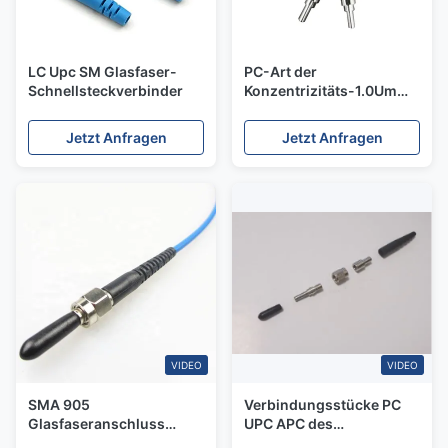
LC Upc SM Glasfaser-
PC-Art der
Schnellsteckverbinder
Konzentrizitäts-1.0Um
der Zwingen-2.50mm in
mehreren Betriebsarten
Jetzt Anfragen
Jetzt Anfragen
aus optischen Fasern für
Faser-
Verbindungsstücke
VIDEO
VIDEO
SMA 905
Verbindungsstücke PC
Glasfaseranschluss
UPC APC des
Metallschraube/Adapter
Lichtwellenleiter-