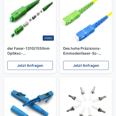
VIDEO
der Faser-1310/1550nm
Des hohe Präzisions-
Optiksc-
Einmodenfaser-Sc-
Simplexverbindungsstück
Verbindungsstück-PBT
verbindungsstück-Kit
Stiefel Faser-Kanal-
Jetzt Anfragen
Jetzt Anfragen
Strong Compatibility-PBT
Verbindungsstück-
APC
5.0mm