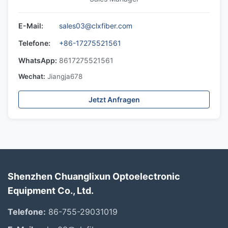
E-Mail:
sales03@clxfiber.com
Telefone:
+86-17275521561
WhatsApp:
8617275521561
Wechat:
Jiangja678
Jetzt Anfragen
Shenzhen Chuanglixun Optoelectronic
Equipment Co., Ltd.
Telefone:
86-755-29031019