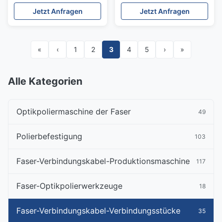
für 200um 300um 400um
SMA905 polnische
Jetzt Anfragen
Jetzt Anfragen
600um Patch Cord
Zwinge Metall
«
‹
1
2
3
4
5
›
»
Alle Kategorien
Optikpoliermaschine der Faser
49
Polierbefestigung
103
Faser-Verbindungskabel-Produktionsmaschine
117
Faser-Optikpolierwerkzeuge
18
Faser-Verbindungskabel-Verbindungsstücke
35