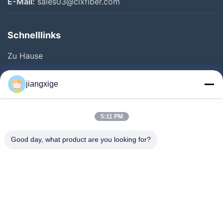
E-Mail:
sales03@clxfiber.com
Schnelllinks
Zu Hause
Produkte
jiangxige
Über Uns
Werksbesichtigung
5:11 PM
Qualitätskontrolle
Good day, what product are you looking for?
Kontakt Mit Uns
Neuigkeiten
Rechtssachen
Blog