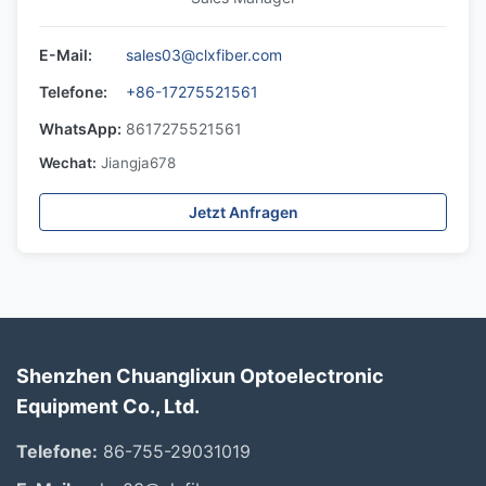
E-Mail:
sales03@clxfiber.com
Telefone:
+86-17275521561
WhatsApp:
8617275521561
Wechat:
Jiangja678
Jetzt Anfragen
Shenzhen Chuanglixun Optoelectronic
Equipment Co., Ltd.
Telefone:
86-755-29031019