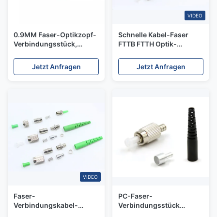
VIDEO
0.9MM Faser-Optikzopf-
Schnelle Kabel-Faser
Verbindungsstück,
FTTB FTTH Optik-
Optikstecker-
Wellenlänge Fc-
Temperaturüberwachung
Verbindungsstück-
Jetzt Anfragen
Jetzt Anfragen
Inspektion Millimeter LC
1310/1550nm
VIDEO
Faser-
PC-Faser-
Verbindungskabel-
Verbindungsstück
Verbindungsstück-
Metallkörper-