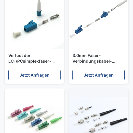
Verlust der
3.0mm Faser-
LC-/PCsimplexfaser-
Verbindungskabel-
Verbindungskabel-
Verbindungsstücke SX
Verbindungsstück-
Befolgung Inspektion Lc
Jetzt Anfragen
Jetzt Anfragen
hohen Rendite mit
Upc ROHS
0.9/2.0/3.0mm Stiefel