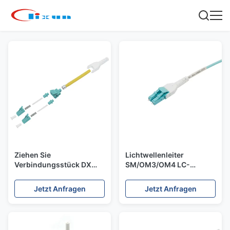
Ziehen Sie
Lichtwellenleiter
Verbindungsstück DX
SM/OM3/OM4 LC-
Millimeter OM3 OM4
Duplexverbindungsstück
3.0mm Beweis Lc
für gepanzertes
Jetzt Anfragen
Jetzt Anfragen
Uniboot
Verbindungskabel