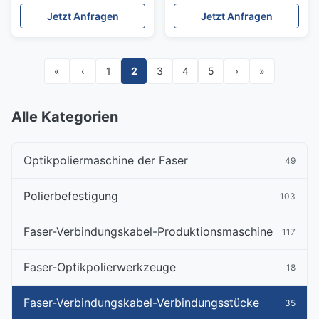
schnell
Simplexmonomode- UPC
Jetzt Anfragen
Jetzt Anfragen
Verbindungsstück-Sc
Fc mit 2.0mm Stiefel
Upc 500 CATV Inspektion
Millimeter Paarungs-
Zyklen
«
‹
1
2
3
4
5
›
»
Alle Kategorien
Optikpoliermaschine der Faser
49
Polierbefestigung
103
Faser-Verbindungskabel-Produktionsmaschine
117
Faser-Optikpolierwerkzeuge
18
Faser-Verbindungskabel-Verbindungsstücke
35